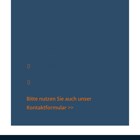
Behrenstraße 36 | D-10117 Berlin
Unsere Telefonzeiten:
Montags bis Donnerstags 9:00 bis
18:00 Uhr
Freitags: 9:00 bis 15:00 Uhr
+49 30 889 29 44-0
contact@dsc-legal.com
Bitte nutzen Sie auch unser
Kontaktformular >>