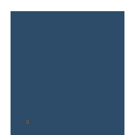
Kontaktieren Sie uns
DSC LEGAL
BEHREN PALAIS
Behrenstraße 36 | D-10117 Berlin
Unsere Telefonzeiten:
Montags bis Donnerstags 9:00 bis
18:00 Uhr
Freitags: 9:00 bis 15:00 Uhr
+49 30 889 29 44-0