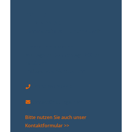
DSC LEGAL
BEHREN PALAIS
Behrenstraße 36 | D-10117 Berlin
Unsere Telefonzeiten:
Montags bis Donnerstags 9:00 bis
18:00 Uhr
Freitags: 9:00 bis 15:00 Uhr
+49 30 889 29 44-0
contact@dsc-legal.com
Bitte nutzen Sie auch unser
Kontaktformular >>