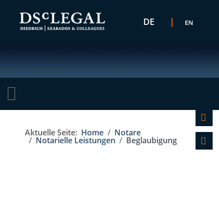
Sprache auswählen
DE
EN
K
Aktuelle Seite:
Home
Notare
F
Notarielle Leistungen
Beglaubigung