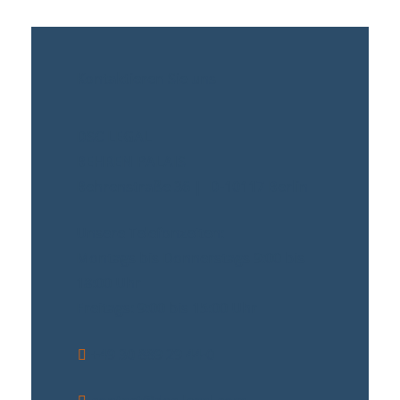
Kontaktieren Sie uns
DSC LEGAL
BEHREN PALAIS
Behrenstraße 36 | D-10117 Berlin
Unsere Telefonzeiten:
Montags bis Donnerstags 9:00 bis
18:00 Uhr
Freitags: 9:00 bis 15:00 Uhr
+49 30 889 29 44-0